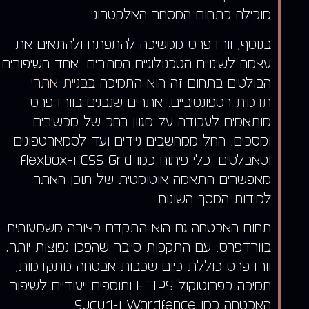
מובילה בתחום המסחר האלקטרוני.
בנוסף, וורדפרס ממשיכה להתפתח ולהתאים את
עצמה לשינויים הטכנולוגיים המהירים. אחד השיפורים
הבולטים בתחום זה הוא התמיכה ב
בניית אתרי
תדמית
רספונסיביים. אתרים שנבנים בוורדפרס
מותאמים לעבודה על מגוון רחב של מכשירים
ומסכים, החל ממחשבים ניידים ועד לסמארטפונים
וטאבלטים. כלי פיתוח כמו CSS Grid ו-Flexbox
מאפשרים התאמה אוטומטית של תוכן האתר
למידות המסך השונות.
תחום האבטחה גם הוא התקדם בצורה משמעותית
בוורדפרס. עם התקפות סייבר שהפכו נפוצות יותר,
וורדפרס כוללת כיום שכבות אבטחה מתקדמות,
תמיכה בפרוטוקול HTTPS ותוספים ייעודיים לשיפור
האבטחה כמו Wordfence ו-Sucuri.