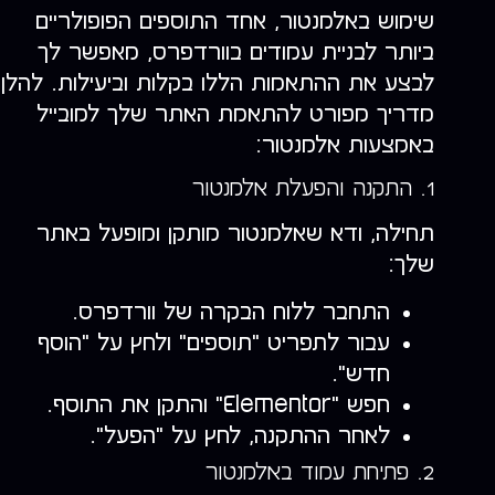
שימוש באלמנטור, אחד התוספים הפופולריים
ביותר לבניית עמודים בוורדפרס, מאפשר לך
לבצע את ההתאמות הללו בקלות וביעילות. להלן
מדריך מפורט להתאמת האתר שלך למובייל
באמצעות אלמנטור:
1. התקנה והפעלת אלמנטור
תחילה, ודא שאלמנטור מותקן ומופעל באתר
שלך:
התחבר ללוח הבקרה של וורדפרס.
עבור לתפריט "תוספים" ולחץ על "הוסף
חדש".
חפש "Elementor" והתקן את התוסף.
לאחר ההתקנה, לחץ על "הפעל".
2. פתיחת עמוד באלמנטור