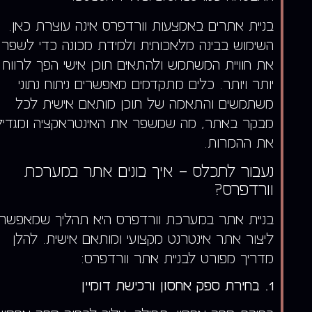
בניית אתרים באמצעות וורדפרס אינה עוצרת כאן.
השימוש בבינה מלאכותית ולמידת מכונה כדי לשפר
את חוויית המשתמש ולהתאים תוכן אישי הפך לרווח
יותר ויותר. כלים מתקדמים מאפשרים ניתוח נתוני
משתמשים והתאמה של תוכן מותאם אישית לכל
מבקר באתר, מה שמשפר את האינטראקציה ומגדיל
את ההמרות.
נעבור לתכלס – איך בונים אתר במערכת
וורדפרס?
בניית אתר במערכת וורדפרס היא תהליך שמאפשר
ליצור אתר אינטרנט מקצועי ומותאם אישית. להלן
מדריך מפורט לבניית אתר וורדפרס:
1. בחירת ספק אחסון ורכישת דומיין