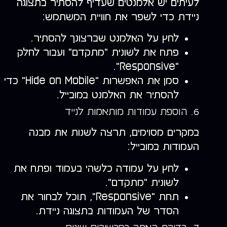
לעיתים יש אלמנטים שעדיף להסתיר בתצוגה
ניידת כדי לשפר את חוויית המשתמש:
לחץ על האלמנט שברצונך להסתיר.
פתח את לשונית "מתקדם" ועבור לחלק
"Responsive".
סמן את האפשרות "Hide on Mobile" כדי
להסתיר את האלמנט במובייל.
6. הוספת עמודות מותאמות לנייד
במקרים מסוימים, תרצה לשנות את מבנה
העמודות במובייל:
לחץ על עמודה כלשהי בעמוד ופתח את
לשונית "מתקדם".
תחת "Responsive", תוכל לבחור את
הסדר של העמודות בתצוגה ניידת.