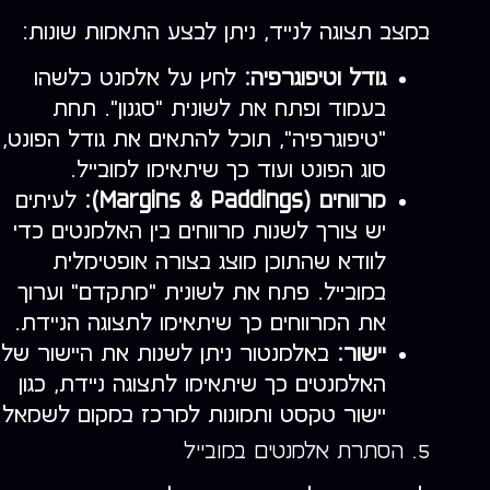
במצב תצוגה לנייד, ניתן לבצע התאמות שונות:
גודל וטיפוגרפיה:
לחץ על אלמנט כלשהו
בעמוד ופתח את לשונית "סגנון". תחת
"טיפוגרפיה", תוכל להתאים את גודל הפונט,
סוג הפונט ועוד כך שיתאימו למובייל.
מרווחים (Margins & Paddings):
לעיתים
יש צורך לשנות מרווחים בין האלמנטים כדי
לוודא שהתוכן מוצג בצורה אופטימלית
במובייל. פתח את לשונית "מתקדם" וערוך
את המרווחים כך שיתאימו לתצוגה הניידת.
יישור:
באלמנטור ניתן לשנות את היישור של
האלמנטים כך שיתאימו לתצוגה ניידת, כגון
יישור טקסט ותמונות למרכז במקום לשמאל.
5. הסתרת אלמנטים במובייל