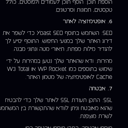
הוספת תוכן: הוסף תוכן לעמודים ולפוסטים, כולל
טקסטים, תמונות וסרטונים.
6. אופטימיזציה לאתר
SEO: השתמש בתוסף Yoast SEO כדי לשפר את
דירוג האתר שלך במנועי החיפוש. התוסף יסייע לך
להגדיר מילות מפתח, תיאורי מטה ונתוני מבנה.
מהירות: ודא שהאתר שלך נטען במהירות על ידי
שימוש בתוספים כמו WP Rocket או W3 Total
Cache לאופטימיזציה של מטמון האתר.
7. אבטחה
SSL: התקן תעודת SSL לאתר שלך כדי להבטיח
שהוא מאובטח וניתן לוודא שהתקשורת בין המשתמש
לשרת מוצפנת.