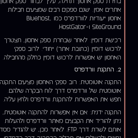
בחירת ספק אחסון: תחילה, עליך לבחור ספק אחסון
אתרים אמין. ישנם ספקים רבים שמציעים חבילות
אחסון ייעודיות לוורדפרס כמו Bluehost,
SiteGround ו-HostGator.
רכישת דומיין: לאחר שבחרת ספק אחסון, תצטרך
לרכוש דומיין (כתובת אתר) ייחודי. לרוב ספקי
האחסון יש אפשרות לרכוש דומיין כחלק מהחבילה.
2. התקנת וורדפרס
התקנה אוטומטית: רוב ספקי האחסון מציעים התקנה
אוטומטית של וורדפרס דרך לוח הבקרה שלהם.
חפש את האפשרות להתקנת וורדפרס ולחץ עליה.
התקנה ידנית: אם אין אפשרות להתקנה אוטומטית,
ניתן להוריד את הקבצים מאתר וורדפרס ולהעלות
אותם לשרת דרך FTP. לאחר מכן, יש להגדיר מסד