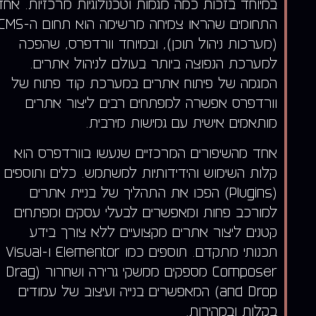
במיוחד בזכות כמה מגמות וטכנולוגיות מרכזיות. אחד
התחומים שהראו צמיחה מרשימה הוא תחום ה-
(מערכות ניהול תוכן), ובמיוחד וורדפרס, שהפכה
למערכת הנפוצה ביותר בעולם לניהול אתרים.
המגמה של פיתוח אתרים במערכת קוד פתוח של
וורדפרס אפשרה למפתחים רבים ליצור אתרים
מותאמים אישית עם גמישות מירבית.
אחד מהשיפורים המרכזיים שנעשו בוורדפרס הוא
קלות השימוש והידידותיות למשתמש. כלים ותוספים
(Plugins) הפכו את התהליך של בניית אתרים
למורכב פחות ומאפשרים לבעלי עסקים ומפתחים
קטנים ליצור אתרים מקצועיים ללא צורך בידע
תכנותי מתקדם. תוספים כמו Elementor ו-Visual
Composer מספקים ממשקי גרירה ושחרור (Drag
and Drop) המאפשרים בנייה ועיצוב של עמודים
בקלות ובמהירות.