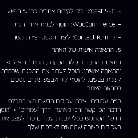
בניית אתרים ברמה גבוהה
– Yoast SEO: כלי לקידום אתרים במנועי חיפוש.
– WooCommerce: תוסף ל
בניית אתר חנות
.
– Contact Form 7: ליצירת טפסי יצירת קשר.
5. התאמה אישית של האתר
התאמת התבנית: בלוח הבקרה, תחת "מראה" >
"התאמה אישית", תוכל לערוך את התבנית שבחרת,
לשנות צבעים, להוסיף לוגו ולבצע שינויים נוספים
במראה האתר.
בניית עמודים: יצירת עמודים חדשים היא בתכלס
הדבר הכי קשה והכי מאתגר. דרך "עמודים" > "הוסף
חדש". השתמש בכלי לבניית עמודים כדי לעצב את
העמודים בצורה שתתאים לצרכים שלך.