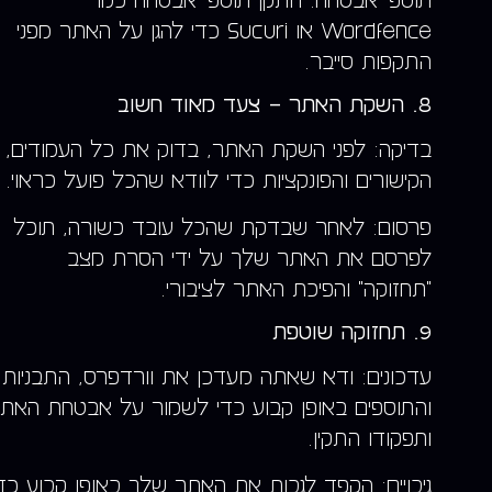
תוספי אבטחה: התקן תוספי אבטחה כמו
Wordfence או Sucuri כדי להגן על האתר מפני
התקפות סייבר.
8. השקת האתר – צעד מאוד חשוב
בדיקה: לפני השקת האתר, בדוק את כל העמודים,
הקישורים והפונקציות כדי לוודא שהכל פועל כראוי.
פרסום: לאחר שבדקת שהכל עובד כשורה, תוכל
לפרסם את האתר שלך על ידי הסרת מצב
"תחזוקה" והפיכת האתר לציבורי.
9. תחזוקה שוטפת
עדכונים: ודא שאתה מעדכן את וורדפרס, התבניות
והתוספים באופן קבוע כדי לשמור על אבטחת האת
ותפקודו התקין.
גיבויים: הקפד לגבות את האתר שלך באופן קבוע כד