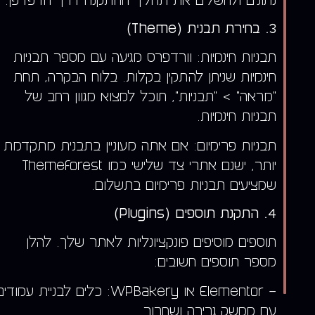
נתונים ולהשלים את תהליך ההתקנה דרך הדפדפן.
3. בחירת תבנית (Theme)
תבניות חינמיות: וורדפרס מגיעה עם מספר תבניות
חינמיות שניתן להתקין בקלות. בלוח הבקרה, תחת
"מראה" > "תבניות", תוכל למצוא מגוון רחב של
תבניות חינמיות.
תבניות פרימיום: אם אתה מעוניין בתבנית מתקדמת
יותר, ישנם אתרי צד שלישי כמו ThemeForest
שמציעים תבניות פרימיום בתשלום.
4. התקנת תוספים (Plugins)
תוספים מוסיפים פונקציונליות לאתר שלך. להלן
מספר תוספים חשובים:
– Elementor או WPBakery: כלים לבניית עמודי
לפרק הקודם
עם ממשק גרירה ושחרור.