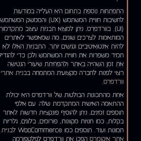
התפתחות נוספת בתחום היא העלייה במודעות
לחשיבות חוויית המשתמש (UX) והממשק המשתמש
(UI). בוורדפרס, ניתן למצוא תבניות עיצוב מתקדמות
המותאמות לצרכים שונים, מה שמאפשר לאתרים
להיות אינטואיטיביים ונגישים יותר. התבניות האלו לא
תמיד משפרות את חוויית המשתמש ולכן כדי להגדיל
את זמן השהייה באתר ולהפחיתת שיעורי הנטישה
רצוי לפנות לחברה מקצועית המתמחה ב
בניית אתרי
וורדפרס
.
אחת מהתכונות הבולטות של וורדפרס היא יכולת
ההתאמה האישית המתקדמת שלה. עם אלפי
תוספים זמינים, ניתן להוסיף פונקציות חדשות לאתר
בקלות, כמו חנויות מקוונות, פורומים, בלוגים, גלריות
תמונות ועוד. תוספים כמו WooCommerce ל
בניית
אתר איקומרס
הפכו את וורדפרס לפלטפורמה