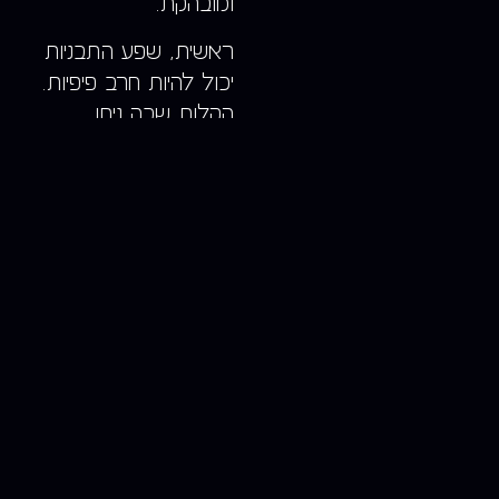
ומובהקת.
ראשית, שפע התבניות
יכול להיות חרב פיפיות.
הקלות שבה ניתן
להשתמש בתבניות
גנריות אלה באה במחיר
של ייחודיות. מכיוון
שמשתמשים רבים
עשויים לבחור באותן
תבניות פופולריות, וזה
יכול לגרום למצב
מאתגר להבדיל את
האתר שלך מאחרים.
התבניות אכן מציעות
אפשרויות התאמה
אישית, אך גם להן יש