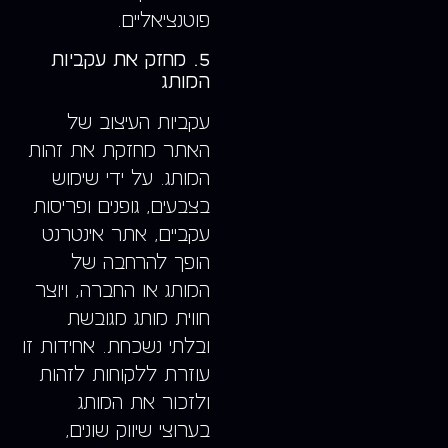
פוטנציאליים.
5. מחזק את עקביות
המותג
עקביות העיצוב של
האתר מחזקת את זהות
המותג. על ידי שימוש
בצבעים, גופנים ופריסות
עקביים, אתר אינטרנט
הופך להרחבה של
המותג או החברה, ויוצר
חווית מותג מגובשת
ובלתי נשכחת. אחידות זו
עוזרת ללקוחות לזהות
ולזכור את המותג
בערוצי שיווק שונים,