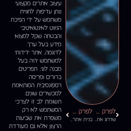
עיצוב אתרים מקצועי
נותן עדיפות לחוויית
משתמש על ידי הפיכת
הניווט לאינטואיטיבי
והבטחה שקל למצוא
מידע בעל ערך.
לדוגמה, אתר ידידותי
למשתמש יהיה בעל
מבנה לוגי, תפריטים
ברורים ופריסה
רספונסיבית המותאמת
למכשירים שונים.
תשומת לב זו לצרכי
המשתמש לא רק
לפרק הקודם
לפרק הבא
משפרת את שביעות
שדרוג אתר קיים
בניית אתר איקומרס
הרצון אלא גם מעודדת