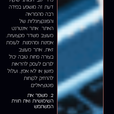
דעת זה מושפע במידה
רבה מהמראה
והפונקציונליות של
האתר. אתר אינטרנט
מעוצב משדר מקצועיות,
אמינות ומהימנות. לעומת
זאת, אתר מעוצב
בצורה פחות טובה יכול
לגרום לעסק להיראות
מיושן או לא אמין, ועלול
להרחיק לקוחות
פוטנציאליים.
2. משפר את
השימושיות ואת חווית
המשתמש