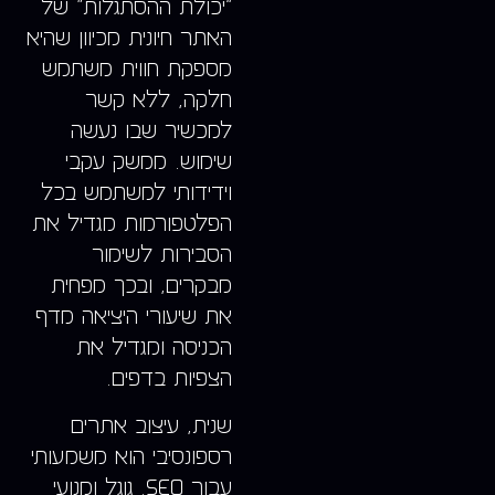
“יכולת ההסתגלות” של
האתר חיונית מכיוון שהיא
מספקת חווית משתמש
חלקה, ללא קשר
למכשיר שבו נעשה
שימוש. ממשק עקבי
וידידותי למשתמש בכל
הפלטפורמות מגדיל את
הסבירות לשימור
מבקרים, ובכך מפחית
את שיעורי היציאה מדף
הכניסה ומגדיל את
הצפיות בדפים.
שנית, עיצוב אתרים
רספונסיבי הוא משמעותי
עבור SEO. גוגל ומנועי