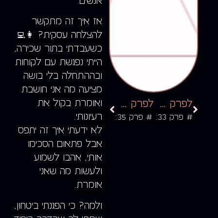
אנשים.
אז איך זה מתקשר
להצלחה עסקית? 👩‍💻
כשעבדתי בתור שכירה,
הייתי נפגשת עם לקוחות
ובההתחלה בלי בושה
מציעה מה אני חושבת
ואומרת בקול את
לפרק הקודם
לפרק הבא
רעיונותי.
# פרק 33:
# פרק 35:
לא ידעתי איך זה יתפס
אבל פתאום הסכימו
אותי, אהבו לשמוע
ולעשות מה שאני
אומרת.
ולמה? כי הפגנתי ביטחון,