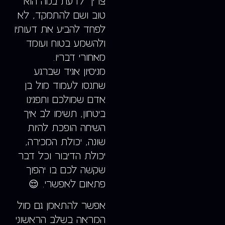
צריך לדעת במה הוא
טוב ושם להתמקד, לא
לפחד להביע את דעותיו
ולהשמע בטוח ועומד
מאחורי דבריו.
מניסיון אגיד שברגע
שתנסו לעמוד מול בן
אדם שמולכם ותפגינו
ביטחון, תשימו לב איך
השיחה הופכת להיות
שונה, יכולת המכירה,
יכולת הדיבור וכל דבר
שקשה לכם בו יהפוך
פתאום לאפשרי. 😌
אפשר להתאמן גם מול
המראה בשלב הראשוני