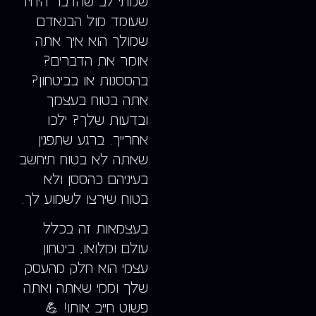
שמתי לב שהדבר היחיד
שעומד מול הבנאדם
שמולך הוא איך אתה
אומר את הדברים?
בהססנות או בביטחון?
אתה בטוח בעצמך
ובדעות שלך? ילכו
אחרייך. ברגע שתפגין
שאתה לא בטוח תיחשב
בעיניהם כהססן ולא
בטוח שירצו לשמוע לך.
בעצמאות זה בכלל
עולם ומלואו, ביטחון
עצמי הוא חלק מהעסק
שלך וממי שאתה ואתה
פשוט חייב אותו! 💪