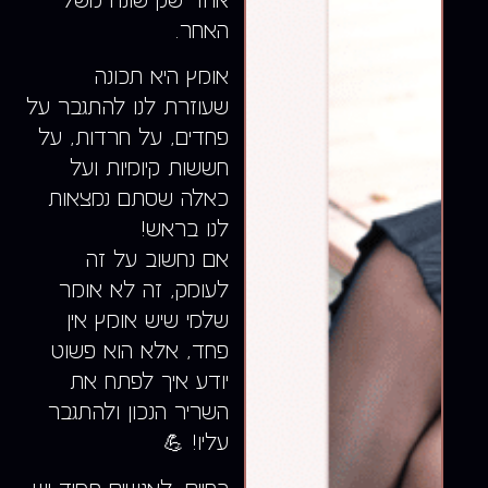
אחד שק שונה משל
האחר.
אומץ היא תכונה
שעוזרת לנו להתגבר על
פחדים, על חרדות, על
חששות קיומיות ועל
כאלה שסתם נמצאות
לנו בראש!
אם נחשוב על זה
לעומק, זה לא אומר
שלמי שיש אומץ אין
פחד, אלא הוא פשוט
יודע איך לפתח את
השריר הנכון ולהתגבר
עליו! 💪