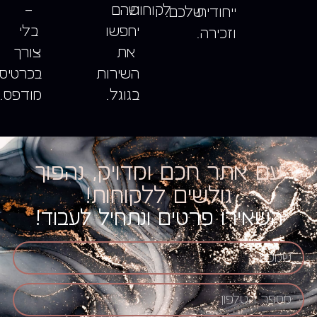
לקוחות.
שהם
–
ייחודית
שלכם.
יחפשו
בלי
וזכירה.
את
צורך
השירות
בכרטיס
בגוגל.
מודפס.
עם אתר חכם ומדויק, נהפוך
גולשים ללקוחות!
השאירו פרטים ונתחיל לעבוד!