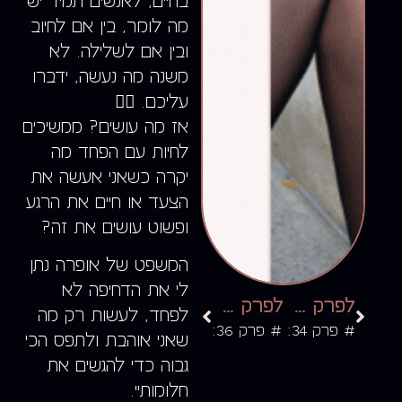
בחיים, לאנשים תמיד יש
מה לומר, בין אם לחיוב
ובין אם לשלילה. לא
משנה מה נעשה, ידברו
עליכם. 🤷‍♀️
אז מה עושים? ממשיכים
לחיות עם הפחד מה
יקרה כשאני אעשה את
הצעד או חיים את הרגע
ופשוט עושים את זה?
המשפט של אופרה נתן
לי את הדחיפה לא
לפרק הקודם
לפרק הבא
לפחד, לעשות רק מה
# פרק 34:
# פרק 36:
שאני אוהבת ולתפס הכי
גבוה כדי להגשים את
חלומותיי.