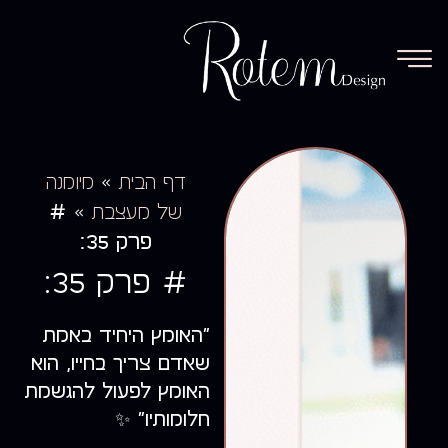
»
דף הבית
מיומנה
#
»
של מעצבת
פרק 35:
# פרק 35:
״האומץ היחיד באמת
שאדם צריך בחייו, הוא
האומץ לפעול להגשמת
חלומותיו״ ✨