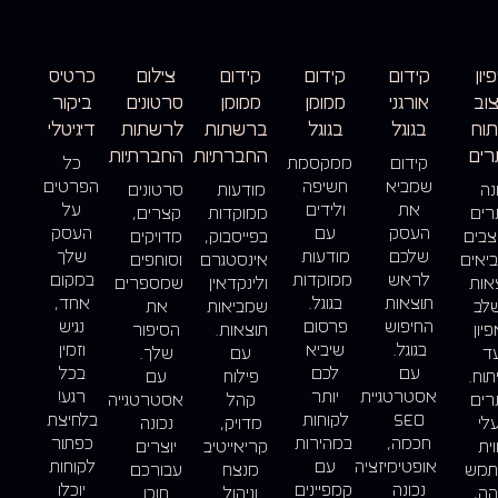
יון
קידום
קידום
קידום
צילום
כרטיס
צוב
אורגני
ממומן
ממומן
סרטונים
ביקור
תוח
בגוגל
בגוגל
ברשתות
לרשתות
דיגיטלי
ים
החברתיות
החברתיות
קידום
ממקסמת
כל
שמביא
חשיפה
הפרטים
נה
מודעות
סרטונים
את
ולידים
על
ים
ממוקדות
קצרים,
העסק
עם
העסק
צבים
בפייסבוק,
מדויקים
שלכם
מודעות
שלך
יאים
אינסטגרם
וסוחפים
לראש
ממוקדות
במקום
אות
ולינקדאין
שמספרים
תוצאות
בגוגל.
אחד,
לב
שמביאות
את
החיפוש
פרסום
נגיש
יון
תוצאות.
הסיפור
בגוגל.
שיביא
וזמין
עד
עם
שלך.
עם
לכם
בכל
תוח.
פילוח
עם
אסטרטגיית
יותר
רגע!
ים
קהל
אסטרטגייה
SEO
לקוחות
בלחיצת
לי
מדויק,
נכונה
חכמה,
במהירות
כפתור
וית
קריאייטיב
יוצרים
אופטימיזציה
עם
לקוחות
מש
מנצח
עבורכם
נכונה
קמפיינים
יוכלו
הה,
וניהול
תוכן