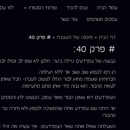
עמוד הבית
נעים להכיר
שירותי הסטודיו
ליווי עס
עסקים משתפים
צור קשר
# פרק 40:
דף הבית
»
מיומנה של מעצבת
»
# פרק 40:
קבוצה של צפרדעים טיילה ביער, חלקן לא שמו לב ונפלו לבו
הן ניסו לקפוץ שוב ושוב אך ללא הצלחה.
חברותיהן שעמדו מחוץ לבור החלו לצעוק לעברן- חבל שאתן 
לצאת מהבור, הוא גבוה מידי ואתן סתם מתעייפות.
הצפרדעים ראו שאכן הבור מאוד עמוק, הקשיבו להן והפסיקו 
אך היתה שם צפרדע אחת שהמשיכה לקפוץ ולא ויתרה עד 
מהבור!
כשעלתה שאלו אותה שאר הצפרדעים- איך עשית את זה? 