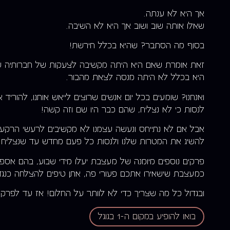
אך היא לא ענתה.
שאלו אותה שוב ושוב אך היא לא השיבה.
בסוף מה הסתבר? שהיא בכלל חירשת!
זאת אומרת שאם היא היתה מקשיבה לצעקות של חברותיה ש
היא בכלל לא היתה מנסה לצאת מהבור.
ואנחנו? שומעים בכל יום אנשים שרוצים לייאש אותנו, להוריד או
לנסות כי לא נצליח, שהם כבר היו שם וזה קשה!
אבל אם לא נתייחס ונעשה עצמנו לא מקשיבים לרעשי הרקע נ
להשיג את המטרות שלנו ולנסות כל פעם מחדש עד שנצליח!
פרקים נוספים מיומנה של מעצבת יעלו מידי שבוע, בהם אספר 
כמעצבת שישאירו אתכם פעורי פה, אתן טיפים להצלחה כנגד 
ובגדול כל מה שצריך כדי לא לוותר על החלום! אז עד לפרק
בואו להופיע במקום ה-1 בגוגל