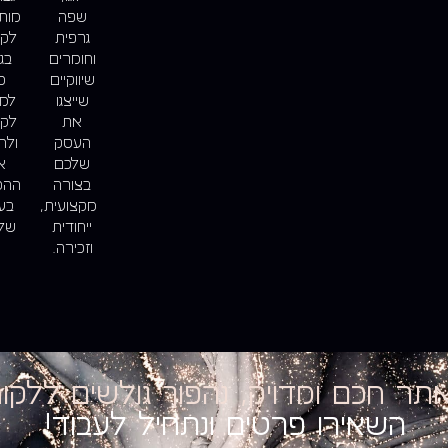
שפה
מות
גרפית
לקי
וחומרים
בגו
שיווקיים
כ
שייצגו
למש
את
לקו
העסק
ולה
שלכם
א
בצורה
ההכ
מקצועית,
בע
ייחודית
שלכ
וזכירה.
תר חכם ומדויק, נהפוך גולשים ללקוח
השאירו פרטים ונתחיל לעבוד!