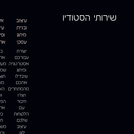
שירותי הסטודיו
עיצוב
איפ
ובניית
עי
מיתוג
ופי
עסקי
אתר
יוצרת
בו
עבורכם
אתר
אסטרטגייה
מעו
ומיתוג
שמב
שיבדלו
תוצ
אתכם
מש
מהמתחרים
האפ
ויצרו
ו
חיבור
הפי
עם
אתר
הלקוחות
בע
שלכם.
חו
עיצוב
משת
לוגו,
גבו