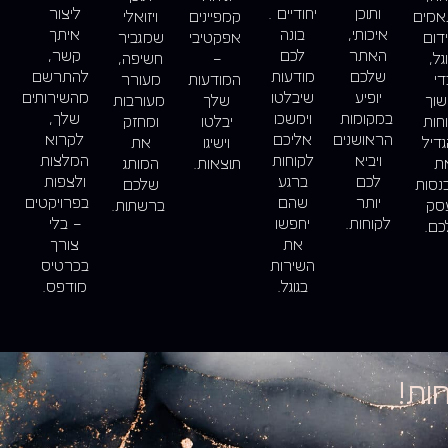
ותוכן
יחודיים .
ליצור
אמים
קמפיינים
ויזואלי
איכותי,
בונה
איתך
דום
אפקטיבי
שמגביר
האתר
לכם
קשר,
גל,
–
חשיפה,
שלכם
מודעות
להתרשם
די
המודעות
מעורר
יופיע
שיבלטו
מהשירותים
וך
שלך
מעורבות
במקומות
וימשכו
שלך,
חות
יבלטו
ומחזק
הראושנים
אליכם
לקרוא
גדיל
וישיגו
את
ויביא
לקוחות
המלצות
ת
תוצאות.
המותג
לכם
ברגע
ולצפות
נסות
שלכם
יותר
שהם
בפרויקטים
סק
ברשתות.
לקוחות.
יחפשו
– בלי
ם.
את
צורך
השירות
בכרטיס
בגוגל.
מודפס.
ות!