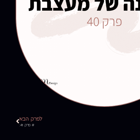
לפרק הבא
# פרק 41: