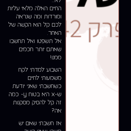
לא…
החיים האלה מלאי עליות
ומורדות ומה שנראה
לכם קל
הוא הקשה של
האחר.
אל תשפטו ואל תחשבו
שאתם יותר חכמים
ממנו!
השבוע למדתי לקח
משמעותי לחיים
כשחשבתי שאני
יודעת
ש-x היא בטוח y- כמה
זה קל להסיק מסקנות
אה?
אז חשבתי שאם יש