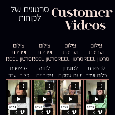
Customer
סרטונים של
לקוחות
Videos
צילום
צילום
צילום
צילום
ועריכת
ועריכת
ועריכת
ועריכת
סרטון REEL
סרטון REEL
סרטון REEL
סרטון REEL
למאפרת
למועדון
לבונה
למאפרת
כלות וערב
נשות עסקים
ציפורניים
כלות וערב