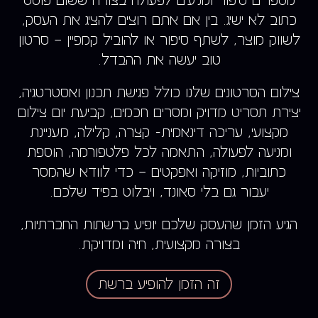
מספרים סיפור ומניעים לפעולה בצורה ששום פוסט
כתוב לא ישיג. בין אם אתם רוצים להציג את העסק,
לשווק מוצר, לשתף סיפור או להוביל קמפיין – סרטון
טוב יעשה את ההבדל.
צילום הסרטונים שלנו כולל פגישת תכנון ואסטרטגיה,
יצירת תסריט מדויק ומסרים חכמים, קביעת יום צילום
מקצועי, עריכה דינאמית- קצרה, קלילה, מעניינת
ומניעה לפעולה, התאמה לכל פלטפורמה, הוספת
כתוביות, מוזיקה ואפקטים – כדי לוודא שהמסר
יעבור גם בלי סאונד, ויבלוט בפיד שלכם.
הגיע הזמן שהעסק שלכם יופיע ברשתות החברתיות,
בצורה מקצועית, חיה ומדויקת.
זה הזמן להופיע ברשת